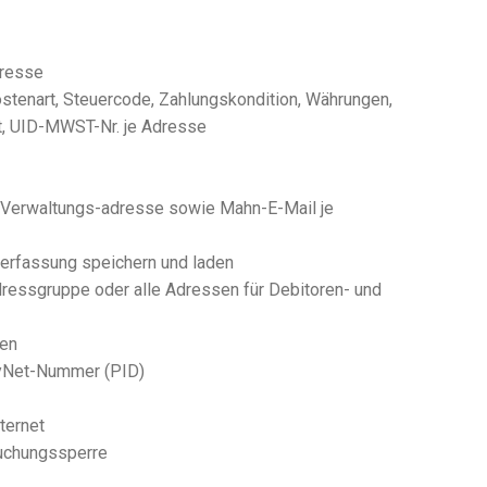
dresse
ostenart, Steuercode, Zahlungskondition, Währungen,
rt, UID-MWST-Nr. je Adresse
, Verwaltungs-adresse sowie Mahn-E-Mail je
nerfassung speichern und laden
ressgruppe oder alle Adressen für Debitoren- und
ten
ayNet-Nummer (PID)
ternet
Buchungssperre