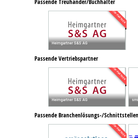
Passende Treuhänder/Buchhalter
TOP-PARTNER
Heimgartner S&S AG
Passende Vertriebspartner
TOP-PARTNER
Heimgartner S&S AG
smi
Passende Branchenlösungs-/Schnittstelle
TOP-PARTNER