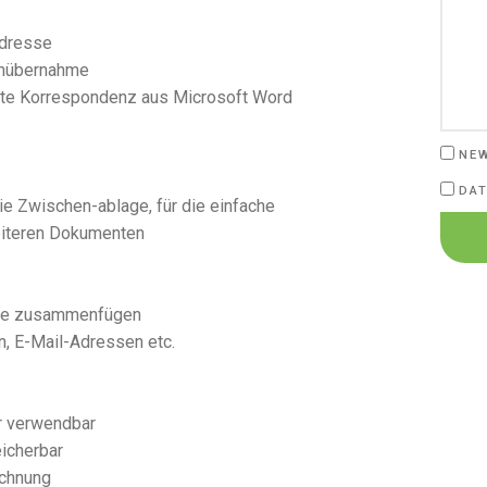
Adresse
tenübernahme
ierte Korrespondenz aus Microsoft Word
NE
DAT
die Zwischen-ablage, für die einfache
eiteren Dokumenten
sse zusammenfügen
n, E-Mail-Adressen etc.
r verwendbar
eicherbar
echnung