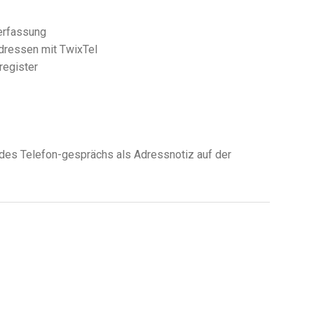
serfassung
dressen mit TwixTel
register
des Telefon-gesprächs als Adressnotiz auf der