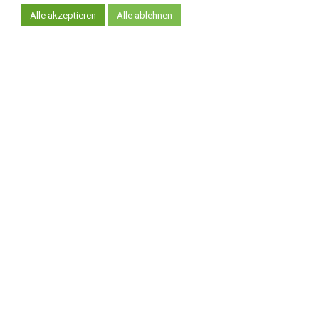
Kontaktieren Sie diesen
Alle akzeptieren
Alle ablehnen
Partner einfach und
unkompliziert:
*
IHR VOR- UND NACHNAME
*
IHRE EMAIL-ADRESSE
*
IHRE NACHRICHT