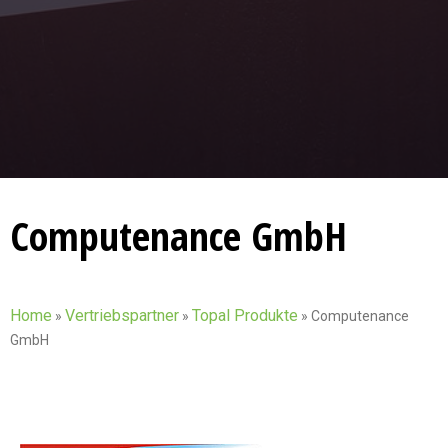
Computenance GmbH
Home
Vertriebspartner
Topal Produkte
»
»
»
Computenance
GmbH