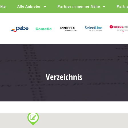
ukte
Alle Anbieter
Partner in meiner Nähe
Partn
Verzeichnis